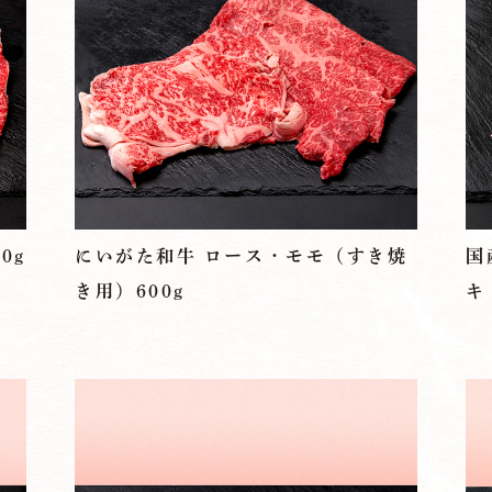
アクセス
会社概要／会社沿革
商品案内
よしやセレクト
新発田牛
0g
にいがた和牛 ロース・モモ（すき焼
国
き用）600g
キ 
a