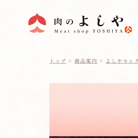
トップ
>
商品案内
>
よしやセレ