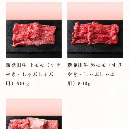
新発田牛
よしやセレクト
会社概要／会社沿革
アクセス
新発田牛 上モモ（すき
新発田牛 外モモ（すき
やき・しゃぶしゃぶ
やき・しゃぶしゃぶ
採用情報
用）500g
用）500g
お問い合わせ
＠nikunoyoshiya